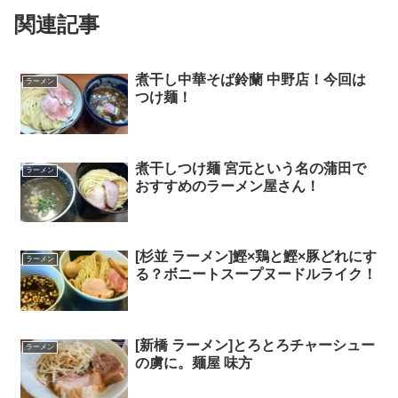
関連記事
煮干し中華そば鈴蘭 中野店！今回は
ラーメン
つけ麺！
煮干しつけ麺 宮元という名の蒲田で
ラーメン
おすすめのラーメン屋さん！
[杉並 ラーメン]鰹×鶏と鰹×豚どれにす
ラーメン
る？ボニートスープヌードルライク！
[新橋 ラーメン]とろとろチャーシュー
ラーメン
の虜に。麺屋 味方