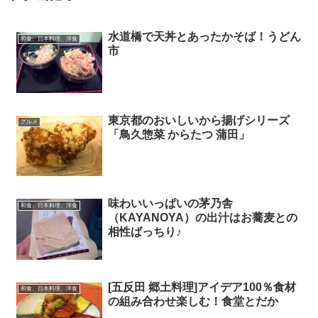
水道橋で天丼とあったかそば！うどん
和食、日本料理、洋食
市
東京都のおいしいから揚げシリーズ
グルメ
「鳥久惣菜 からたつ 蒲田」
味わいいっぱいの茅乃舎
和食、日本料理、洋食
（KAYANOYA）の出汁はお蕎麦との
相性ばっちり♪
[五反田 郷土料理]アイデア100％食材
和食、日本料理、洋食
の組み合わせ楽しむ！食堂とだか