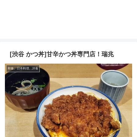
[渋谷 かつ丼]甘辛かつ丼専門店！瑞兆
和食、日本料理、洋食