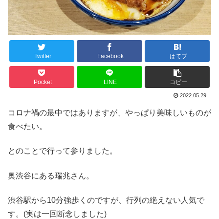
Twitter
Facebook
はてブ
Pocket
LINE
コピー
2022.05.29
コロナ禍の最中ではありますが、やっぱり美味しいものが
食べたい。
とのことで行って参りました。
奥渋谷にある瑞兆さん。
渋谷駅から10分強歩くのですが、行列の絶えない人気で
す。(実は一回断念しました)