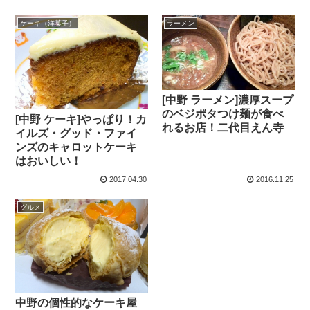
ケーキ（洋菓子）
ラーメン
[中野 ラーメン]濃厚スープ
のベジポタつけ麺が食べ
[中野 ケーキ]やっぱり！カ
れるお店！二代目えん寺
イルズ・グッド・ファイ
ンズのキャロットケーキ
はおいしい！
2017.04.30
2016.11.25
グルメ
中野の個性的なケーキ屋