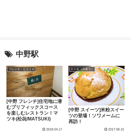
中野駅
フレンチ・ビストロ
ケーキ（洋菓子）
[中野 フレンチ]住宅地に潜
むプリフィックスコース
[中野 スイーツ]米粉スイー
を楽しむレストラン！マ
ツの登場！ソワメームに
ツキ(松㐂/MATSUKI)
再訪！
2018.04.17
2017.08.15