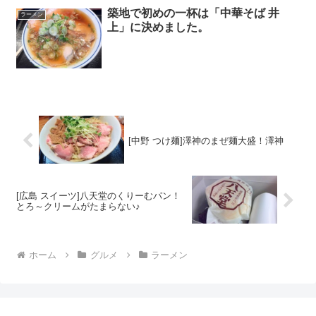
築地で初めの一杯は「中華そば 井
ラーメン
上」に決めました。
[中野 つけ麺]澤神のまぜ麺大盛！澤神
[広島 スイーツ]八天堂のくりーむパン！
とろ～クリームがたまらない♪
ホーム
グルメ
ラーメン