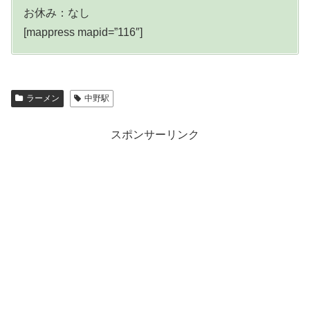
お休み：なし
[mappress mapid=”116″]
ラーメン
中野駅
スポンサーリンク