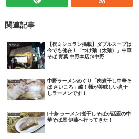
関連記事
【祝ミシュラン掲載】ダブルスープは
ラーメン
今でも健在！「つけ麺（太麺）」中華
そば 青葉 中野本店@中野
中野ラーメンめぐり「肉煮干し中華そ
ラーメン
ば さいころ」編！麺が美味しい煮干
しラーメンです！
[十条 ラーメン]煮干しそばが話題の中
ラーメン
華そば屋 伊藤へ行ってきた！