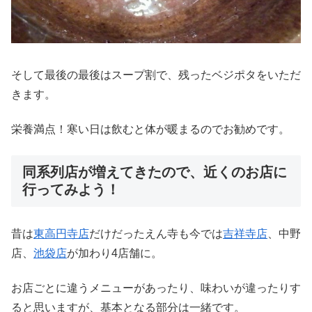
そして最後の最後はスープ割で、残ったベジポタをいただ
きます。
栄養満点！寒い日は飲むと体が暖まるのでお勧めです。
同系列店が増えてきたので、近くのお店に
行ってみよう！
昔は
東高円寺店
だけだったえん寺も今では
吉祥寺店
、中野
店、
池袋店
が加わり4店舗に。
お店ごとに違うメニューがあったり、味わいが違ったりす
ると思いますが、基本となる部分は一緒です。