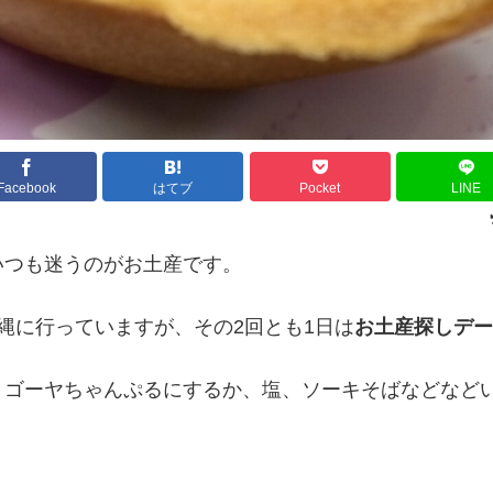
Facebook
はてブ
Pocket
LINE
いつも迷うのがお土産です。
縄に行っていますが、その2回とも1日は
お土産探しデー
、ゴーヤちゃんぷるにするか、塩、ソーキそばなどなど