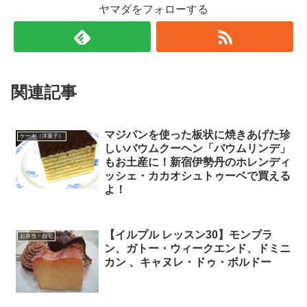
ヤマダをフォローする
関連記事
マジパンを使った板状に焼きあげた珍
ケーキ（洋菓子）
しいバウムクーヘン「バウムリンデ」
もお土産に！新宿伊勢丹のホレンディ
ッシェ・カカオシュトゥーベで買える
よ！
【イルプル レッスン30】モンブラ
お弁当・自宅
ン、ガトー・ウィークエンド、ドミニ
カン 、キャヌレ・ドゥ・ボルドー