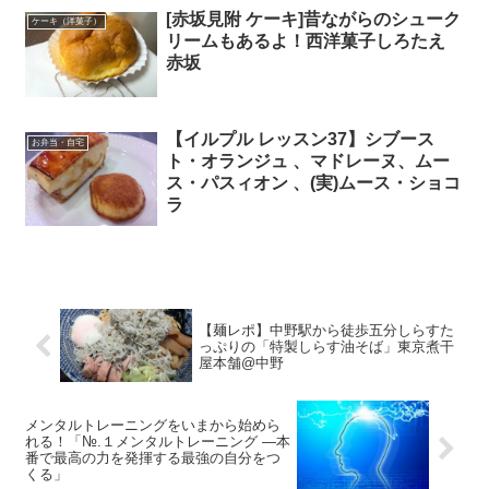
[赤坂見附 ケーキ]昔ながらのシューク
ケーキ（洋菓子）
リームもあるよ！西洋菓子しろたえ
赤坂
【イルプル レッスン37】シブース
お弁当・自宅
ト・オランジュ 、マドレーヌ、ムー
ス・パスィオン 、(実)ムース・ショコ
ラ
【麺レポ】中野駅から徒歩五分しらすた
っぷりの「特製しらす油そば」東京煮干
屋本舗@中野
メンタルトレーニングをいまから始めら
れる！「№.１メンタルトレーニング ―本
番で最高の力を発揮する最強の自分をつ
くる」