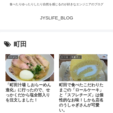
食べたりゆったりしたり自然を感じるのが好きなエンジニアのブログ
JYSLIFE_BLOG
町田
ラーメン
ケーキ（洋菓子）
「町田汁場 しおらーめん
町田で食べたこだわりた
進化」に行ったので、せ
まごの「ロールケーキ」
っかくだから塩全部入り
と「スフレチーズ」は個
を注文しました！
性的なお味！しかも店名
のうしゃぎさんが可愛
い。