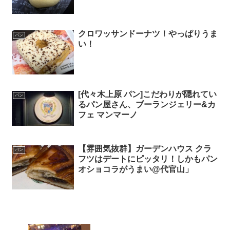
クロワッサンドーナツ！やっぱりうま
パン
い！
[代々木上原 パン]こだわりが隠れてい
パン
るパン屋さん、ブーランジェリー&カ
フェ マンマーノ
【雰囲気抜群】ガーデンハウス クラ
パン
フツはデートにピッタリ！しかもパン
オショコラがうまい@代官山」