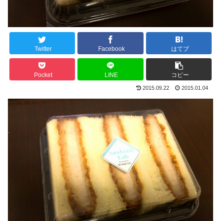
Twitter
Facebook
はてブ
Pocket
LINE
コピー
2015.09.22
2015.01.04