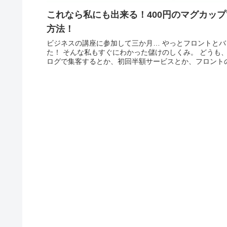
これなら私にも出来る！400円のマグカップ
方法！
ビジネスの講座に参加して三か月… やっとフロントとバック商品というのが分かってき
た！ そんな私もすぐにわかった儲けのしくみ。 どうも、はやひらです。 最近やっとブ
ログで集客するとか、初回半額サービスとか、フロントのセ