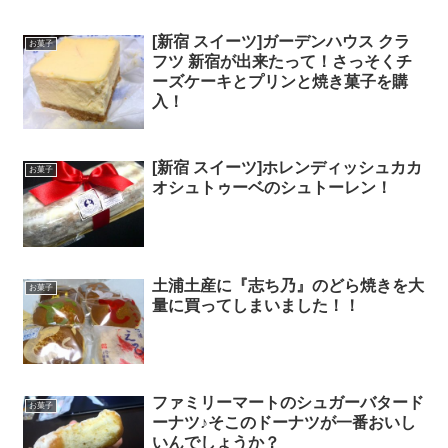
[新宿 スイーツ]ガーデンハウス クラ
お菓子
フツ 新宿が出来たって！さっそくチ
ーズケーキとプリンと焼き菓子を購
入！
[新宿 スイーツ]ホレンディッシュカカ
お菓子
オシュトゥーベのシュトーレン！
土浦土産に『志ち乃』のどら焼きを大
お菓子
量に買ってしまいました！！
ファミリーマートのシュガーバタード
お菓子
ーナツ♪そこのドーナツが一番おいし
いんでしょうか？