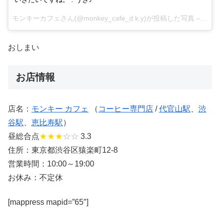
モンキーカフェさん(@monkey_cafe_d.k.y)が投稿した写真 –
2015
おしまい
お店情報
店名：
モンキー カフェ
（
コーヒー専門店
/
代官山駅
、
渋
谷駅
、
恵比寿駅
）
昼総合点
★★★
☆☆
3.3
住所：東京都渋谷区猿楽町12-8
営業時間：10:00～19:00
お休み：不定休
[mappress mapid=”65″]