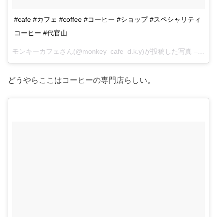
#cafe #カフェ #coffee #コーヒー #ショップ #スペシャリティ
コーヒー #代官山
モンキーカフェさん(@monkey_cafe_d.k.y)が投稿した写真 –
2015
どうやらここはコーヒーの専門店らしい。