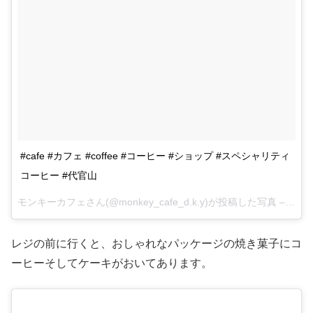
#cafe #カフェ #coffee #コーヒー #ショップ #スペシャリティ
コーヒー #代官山
モンキーカフェさん(@monkey_cafe_d.k.y)が投稿した写真 –
2015
レジの前に行くと、おしゃれなパッケージの焼き菓子にコ
ーヒーそしてケーキがおいてあります。