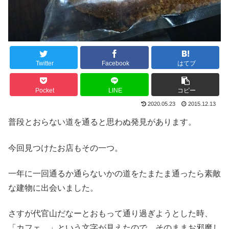
Twitter
Facebook
はてブ
Pocket
LINE
コピー
2020.05.23
2015.12.13
普段とおらない道を通ると思わぬ発見があります。
今回見つけたお店もその一つ。
一年に一回通るか通らないかの道をたまたま通ったら素敵
な建物に出会いました。
さすが代官山だなーとおもって通り過ぎようとした時、
「カフェ…」という文字が見えたので、そのままお邪魔し