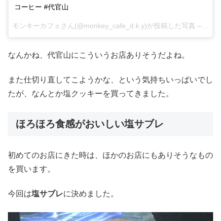
コーヒー #代官山
モンキーカフェさん(@monkey_cafe_d.k.y)が投稿した写真 –
2015
なんかね、代官山にこういうお店ありそうだよね。
また仕切り直してこようかな、という気持ちいっぱいでし
たが、なんとか塩クッキーを買ってきました。
ほろほろ食感がおいしい塩サブレ
初めてのお店にきた時は、ほかのお店にもありそうなもの
を買います。
今回は
塩サブレ
に決めました。