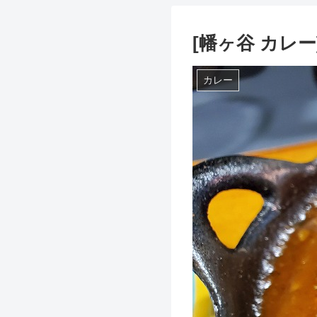
[幡ヶ谷 カレ
カレー